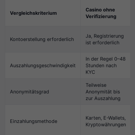
Casino
ohne
Vergleichskriterium
Verifizierung
Ja, Registrierung
Kontoerstellung erforderlich
ist erforderlich
In der Regel 0–48
Auszahlungsgeschwindigkeit
Stunden nach
KYC
Teilweise
Anonymitätsgrad
Anonymität bis
zur Auszahlung
Karten, E-Wallets,
Einzahlungsmethode
Kryptowährungen