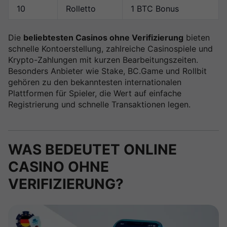
10
Rolletto
1 BTC Bonus
Die
beliebtesten Casinos ohne Verifizierung
bieten
schnelle Kontoerstellung, zahlreiche Casinospiele und
Krypto-Zahlungen mit kurzen Bearbeitungszeiten.
Besonders Anbieter wie Stake, BC.Game und Rollbit
gehören zu den bekanntesten internationalen
Plattformen für Spieler, die Wert auf einfache
Registrierung und schnelle Transaktionen legen.
WAS BEDEUTET ONLINE
CASINO OHNE
VERIFIZIERUNG?