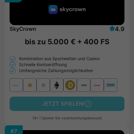
4.9
SkyCrown
bis zu
5.000 €
+
400 FS
Kombination aus Sportwetten und Casino
Schnelle Kontoeröffnung
Umfangreiche Zahlungsmöglichkeiten
JETZT SPIELEN!
18+ | Spielen Sie verantwortungsbewusst
#7