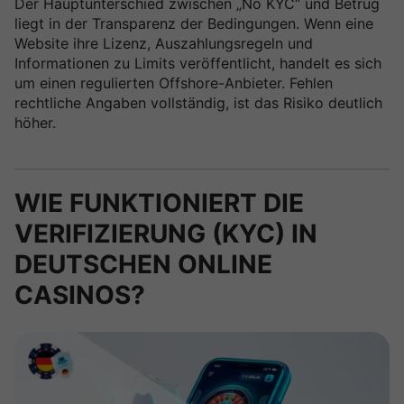
Der Hauptunterschied zwischen „No KYC“ und Betrug
liegt in der Transparenz der Bedingungen. Wenn eine
Website ihre Lizenz, Auszahlungsregeln und
Informationen zu Limits veröffentlicht, handelt es sich
um einen regulierten Offshore-Anbieter. Fehlen
rechtliche Angaben vollständig, ist das Risiko deutlich
höher.
WIE FUNKTIONIERT DIE
VERIFIZIERUNG (KYC) IN
DEUTSCHEN ONLINE
CASINOS?