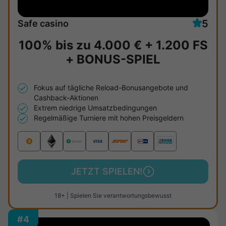
5
Safe casino
100% bis zu
4.000 €
+
1.200 FS
+
BONUS-SPIEL
Fokus auf tägliche Reload-Bonusangebote und
Cashback-Aktionen
Extrem niedrige Umsatzbedingungen
Regelmäßige Turniere mit hohen Preisgeldern
JETZT SPIELEN!
18+ | Spielen Sie verantwortungsbewusst
#4