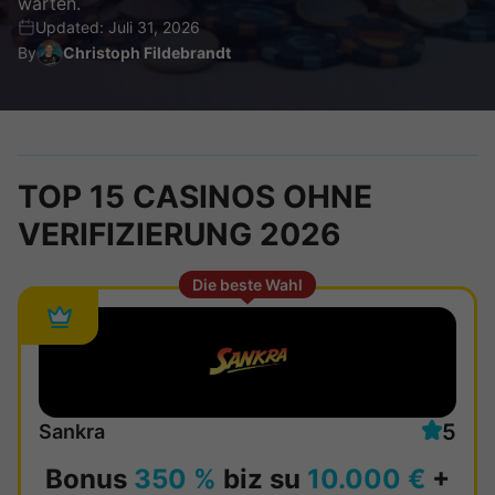
warten.
Updated: Juli 31, 2026
By
Christoph Fildebrandt
TOP 15 CASINOS OHNE
VERIFIZIERUNG 2026
Die beste Wahl
5
Sankra
Bonus
350 %
biz su
10.000 €
+