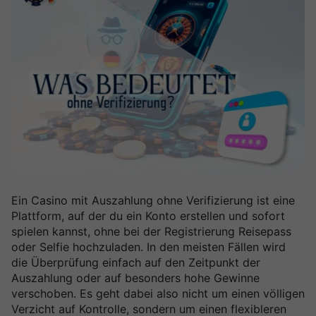
Ein Casino mit Auszahlung ohne Verifizierung ist eine
Plattform, auf der du ein Konto erstellen und sofort
spielen kannst, ohne bei der Registrierung Reisepass
oder Selfie hochzuladen. In den meisten Fällen wird
die Überprüfung einfach auf den Zeitpunkt der
Auszahlung oder auf besonders hohe Gewinne
verschoben. Es geht dabei also nicht um einen völligen
Verzicht auf Kontrolle, sondern um einen flexibleren