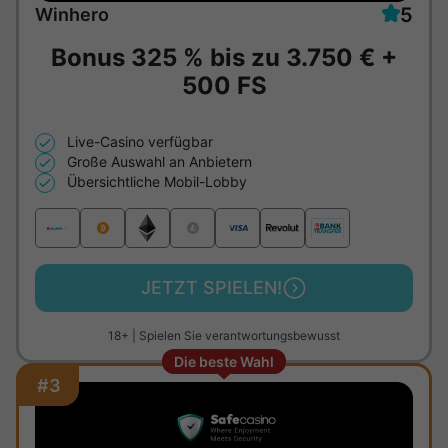
5
Winhero
Bonus 325 % bis zu
3.750 €
+
500 FS
Live-Casino verfügbar
Große Auswahl an Anbietern
Übersichtliche Mobil-Lobby
JETZT SPIELEN!
18+ | Spielen Sie verantwortungsbewusst
Die beste Wahl
#3