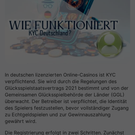
In deutschen lizenzierten Online-Casinos ist KYC
verpflichtend. Sie wird durch die Regelungen des
Glücksspielstaatsvertrags 2021 bestimmt und von der
Gemeinsamen Glücksspielbehörde der Länder (GGL)
überwacht. Der Betreiber ist verpflichtet, die Identität
des Spielers festzustellen, bevor vollständiger Zugang
zu Echtgeldspielen und zur Gewinnauszahlung
gewährt wird.
Die Registrierung erfolgt in zwei Schritten. Zunächst