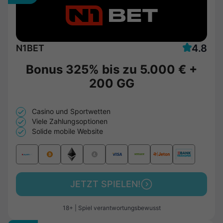
4.8
N1BET
Bonus 325% bis zu
5.000 €
+
200 GG
Casino und Sportwetten
Viele Zahlungsoptionen
Solide mobile Website
JETZT SPIELEN!
18+ | Spiel verantwortungsbewusst