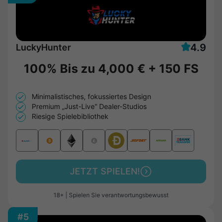
4.9
LuckyHunter
100% Bis zu
4,000 €
+
150 FS
Minimalistisches, fokussiertes Design
Premium „Just-Live“ Dealer-Studios
Riesige Spielebibliothek
JETZT SPIELEN!
18+ | Spielen Sie verantwortungsbewusst
#5