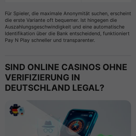
Für Spieler, die maximale Anonymität suchen, erscheint
die erste Variante oft bequemer. Ist hingegen die
Auszahlungsgeschwindigkeit und eine automatische
Identifikation über die Bank entscheidend, funktioniert
Pay N Play schneller und transparenter.
SIND ONLINE CASINOS OHNE
VERIFIZIERUNG IN
DEUTSCHLAND LEGAL?