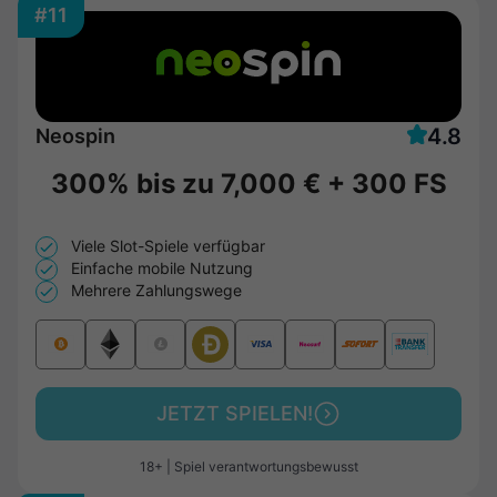
#11
4.8
Neospin
300% bis zu
7,000 €
+
300 FS
Viele Slot-Spiele verfügbar
Einfache mobile Nutzung
Mehrere Zahlungswege
JETZT SPIELEN!
18+ | Spiel verantwortungsbewusst