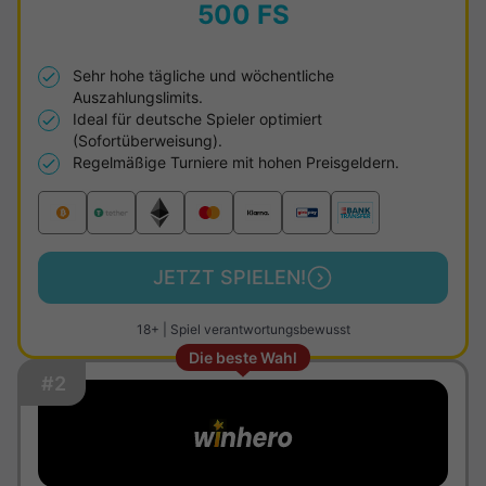
500 FS
Sehr hohe tägliche und wöchentliche
Auszahlungslimits.
Ideal für deutsche Spieler optimiert
(Sofortüberweisung).
Regelmäßige Turniere mit hohen Preisgeldern.
JETZT SPIELEN!
18+ | Spiel verantwortungsbewusst
Die beste Wahl
#2